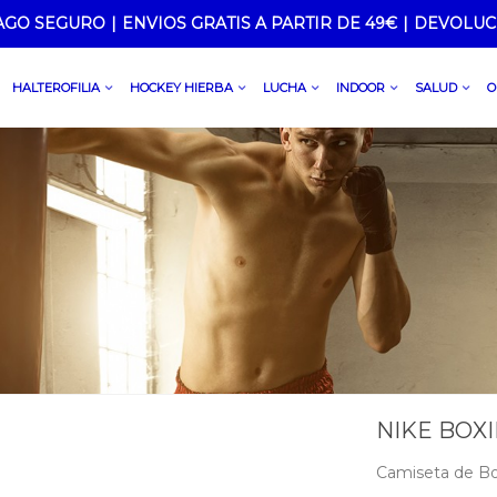
AGO SEGURO
|
ENVIOS GRATIS A PARTIR DE 49€
|
DEVOLUC
HALTEROFILIA
HOCKEY HIERBA
LUCHA
INDOOR
SALUD
O
NIKE BOXI
Camiseta de B