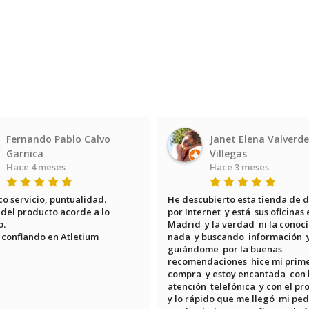
Fernando Pablo Calvo
Janet Elena Valverde
Garnica
Villegas
Hace 4 meses
Hace 3 meses
o servicio, puntualidad.

He descubierto esta tienda de d
del producto acorde a lo 
por Internet  y está  sus oficinas 
.

Madrid  y la verdad  ni la conocía
 confiando en Atletium
nada  y buscando  información  y
guiándome  por la buenas 
recomendaciones  hice mi primer
compra  y estoy encantada  con l
atención  telefónica  y con el pro
y lo rápido que me llegó  mi pedi