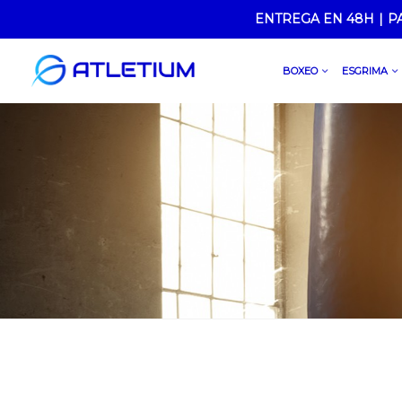
ENTREGA EN 48H
|
P
BOXEO
ESGRIMA