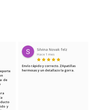
Silvina Novak felz
Hace 1 mes
Envío rápido y correcto. ZApatillas 
Encontré l
hermosas y un detallazo la gorra.
ningún la
eporte 
todo fue s
en 
y segura! 
  de 
 
a  
a 
ducto  
do  y 