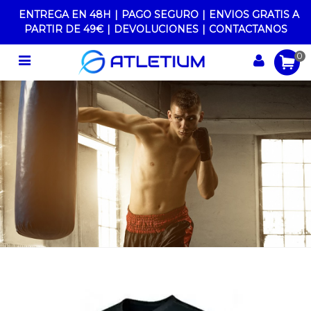
ENTREGA EN 48H
|
PAGO SEGURO
|
ENVIOS GRATIS A
PARTIR DE 49€
|
DEVOLUCIONES
|
CONTACTANOS
0