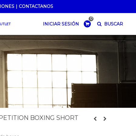
IONES
|
CONTACTANOS
0
BUSCAR
INICIAR SESIÓN
UTLET
PETITION BOXING SHORT