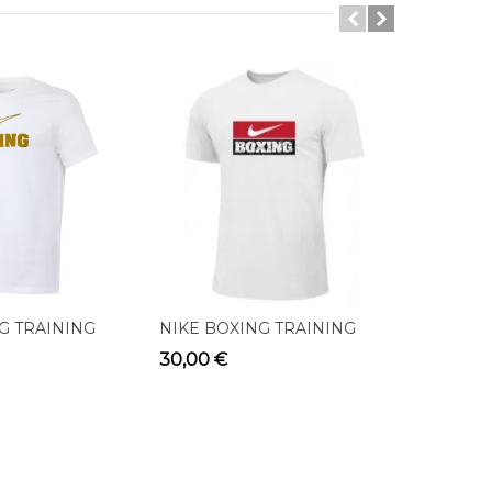
G TRAINING
NIKE BOXING TRAINING
NIKE CO
ITE/GOLD
TEE WHITE BX03
BOXING 
30,00 €
35,00 €