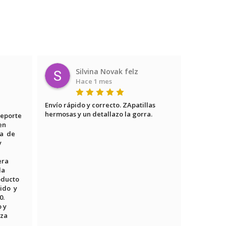
Silvina Novak felz
Hace 1 mes
Envío rápido y correcto. ZApatillas 
Encontré l
hermosas y un detallazo la gorra.
ningún la
eporte 
todo fue s
en 
y segura! 
  de 
 
a  
a 
ducto  
do  y 
. 
y 
a  