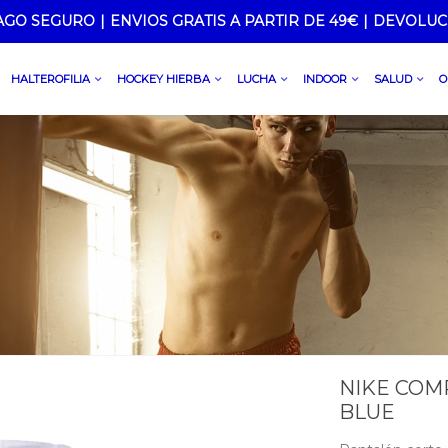
AGO SEGURO
|
ENVIOS GRATIS A PARTIR DE 49€
|
DEVOLUC
HALTEROFILIA
HOCKEY HIERBA
LUCHA
INDOOR
SALUD
O
NIKE COM
BLUE